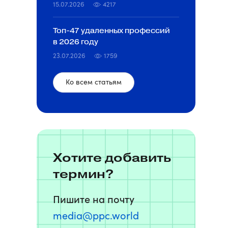
15.07.2026
4217
Топ‑47 удаленных профессий
в 2026 году
23.07.2026
1759
Ко всем статьям
Хотите добавить
термин?
Пишите на почту
media@ppc.world