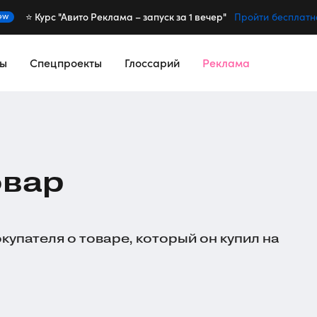
⭐️ Курс "Авито Реклама – запуск за 1 вечер"
ew
Пройти бесплатн
сы
Спецпроекты
Глоссарий
Реклама
овар
купателя о товаре, который он купил на