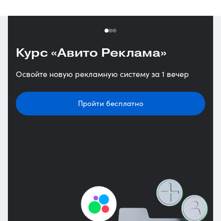
Курс «Авито Реклама»
Курс "ИИ-маркетолог": как
Нужная digital-рассылка!
внедрять нейросети
Освойте новую рекламную систему за 1 вечер
Каждый понедельник получайте вау-новости
в маркетинг
и статьи с ppc.world за неделю!
Пройти бесплатно
Пройти бесплатно
Подписаться!