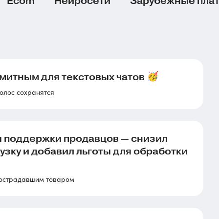
Ecom
Нейросети
Зарубежные пла
митным для текстовых чатов
олос сохранятся
ы поддержки продавцов — снизил
узку и добавил льготы для обработки
 пострадавшим товаром