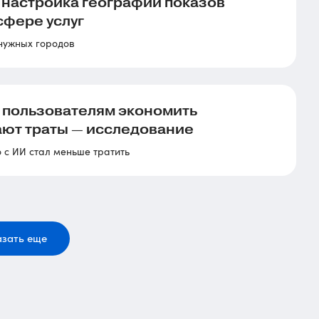
 настройка географии показов
сфере услуг
 нужных городов
 пользователям экономить
вают траты — исследование
 с ИИ стал меньше тратить
зать еще