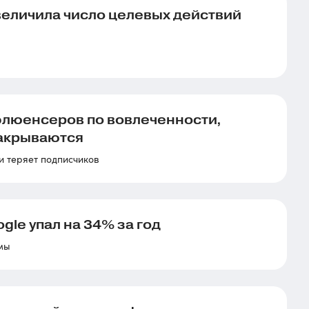
величила число целевых действий
люенсеров по вовлеченности,
закрываются
и теряет подписчиков
le упал на 34% за год
мы