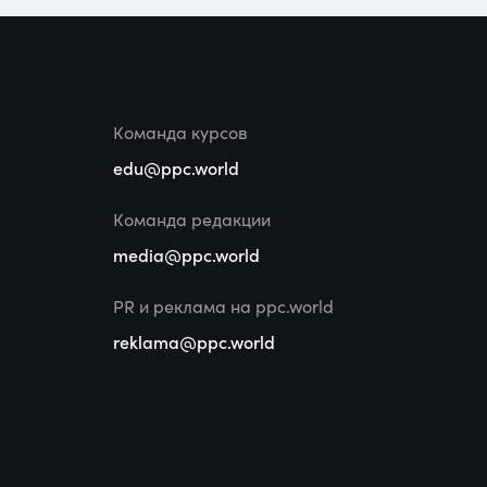
Команда курсов
edu@ppc.world
Команда редакции
media@ppc.world
PR и реклама на ppc.world
reklama@ppc.world