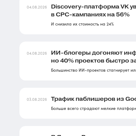
Discovery-платформа VK у
04.08.2026
в CPC-кампаниях на 56%
И снизила их стоимость на 24%
ИИ-блогеры догоняют инф
04.08.2026
но 40% проектов быстро 
Большинство ИИ-проектов стагнирует ил
Трафик паблишеров из Goog
03.08.2026
Больше всего страдают мелкие платфор