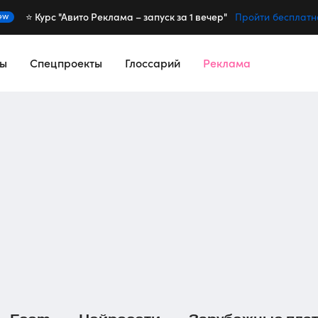
⭐️ Курс "Авито Реклама – запуск за 1 вечер"
ew
Пройти бесплатн
сы
Спецпроекты
Глоссарий
Реклама