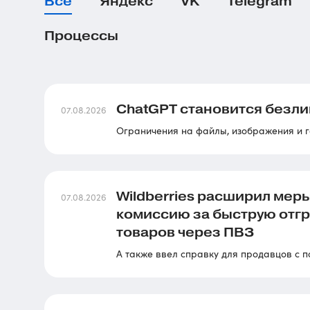
Все
Яндекс
VK
Telegram
Процессы
ChatGPT становится безли
07.08.2026
Ограничения на файлы, изображения и г
Wildberries расширил мер
07.08.2026
комиссию за быструю отгр
товаров через ПВЗ
А также ввел справку для продавцов с