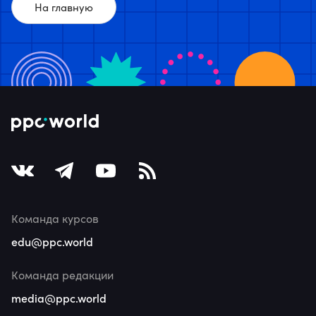
На главную
Команда курсов
edu@ppc.world
Команда редакции
media@ppc.world