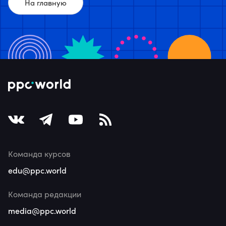
На главную
Команда курсов
edu@ppc.world
Команда редакции
media@ppc.world