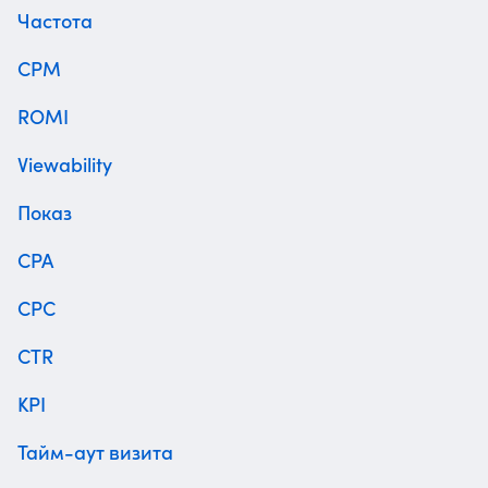
Частота
CPM
ROMI
Viewability
Показ
CPA
CPC
CTR
KPI
Тайм-аут визита