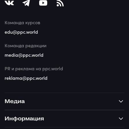
Команда курсов
edu@ppc.world
Команда редакции
media@ppc.world
PR и реклама на ppc.world
reklama@ppc.world
Медиа
Информация