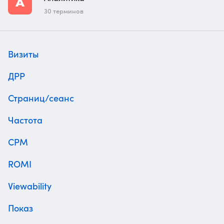
30 терминов
Визиты
ДРР
Страниц/сеанс
Частота
CPM
ROMI
Viewability
Показ