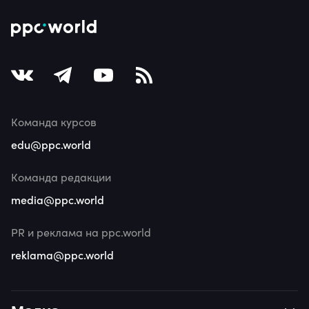
Команда курсов
edu@ppc.world
Команда редакции
media@ppc.world
PR и реклама на ppc.world
reklama@ppc.world