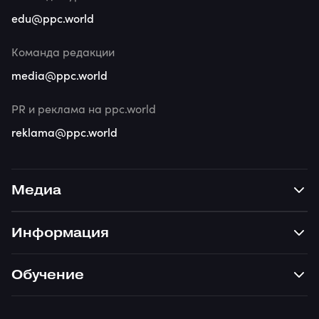
edu@ppc.world
Команда редакции
media@ppc.world
PR и реклама на ppc.world
reklama@ppc.world
Медиа
Информация
Обучение