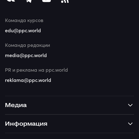
Команда курсов
edu@ppc.world
Команда редакции
media@ppc.world
PR и реклама на ppc.world
reklama@ppc.world
Медиа
Информация