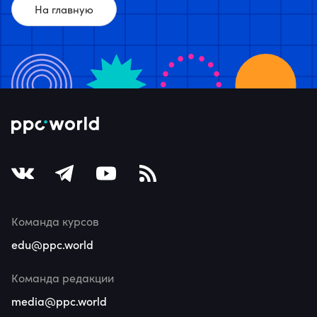
На главную
Команда курсов
edu@ppc.world
Команда редакции
media@ppc.world