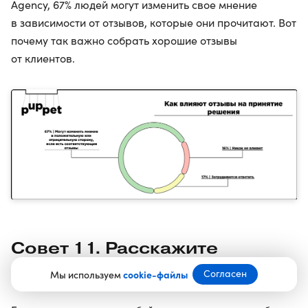
Agency, 67% людей могут изменить свое мнение
в зависимости от отзывов, которые они прочитают. Вот
почему так важно собрать хорошие отзывы
от клиентов.
Совет 11. Расскажите
о новинке в соцсетях
Согласен
Мы используем
cookie-файлы