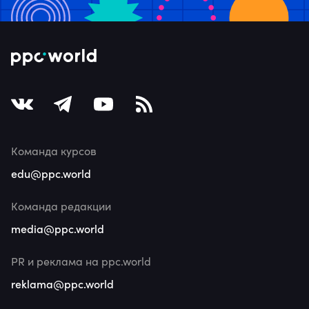
Команда курсов
edu@ppc.world
Команда редакции
media@ppc.world
PR и реклама на ppc.world
reklama@ppc.world