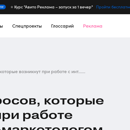
⭐️ Курс "Авито Реклама – запуск за 1 вечер"
ew
Пройти бесплатн
сы
Спецпроекты
Глоссарий
Реклама
оторые возникнут при работе с инт......
осов, которые
при работе
-маркетологом