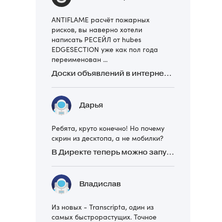
ANTIFLAME расчёт пожарных
рисков, вы наверно хотели
написать РЕСЕЙЛ от hubes
EDGESECTION уже как пол года
переименован ...
Доски объявлений в интернете: какие лучше и безопаснее? Сравниваем 5 популярных
Дарья
Ребята, круто конечно! Но почему
скрин из десктопа, а не мобилки?
В Директе теперь можно запускать Премиум-билборд для мобильных устройств
Владислав
Из новых - Transcripta, один из
самых быстрорастущих. Точное