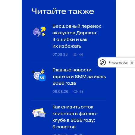
Читайте также
Бесшовный перенос
аккаунтов Директа:
4 ошибки и как
их избежать
07.08.26
44
Privacy notice
Главные новости
таргета и SMM за июль
2026 года
06.08.26
43
Как снизить отток
клиентов в фитнес-
клубе в 2026 году:
6 советов