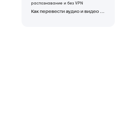
распознавание и без VPN
Как перевести аудио и видео в текст: обзор 24 нейросетей, программ и сервисов для транскрибации