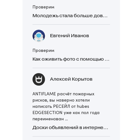
Проверим
Молодежь стала больше доверять рекомендациям в закрытых Telegram-чатах, чем официальной рекламе
Евгений Иванов
Проверим
Как оживить фото с помощью нейросетей в 2026 году: 17 бесплатных онлайн-сервисов, приложений и ботов
Алексей Корытов
ANTIFLAME расчёт пожарных
рисков, вы наверно хотели
написать РЕСЕЙЛ от hubes
EDGESECTION уже как пол года
переименован ...
Доски объявлений в интернете: какие лучше и безопаснее? Сравниваем 5 популярных