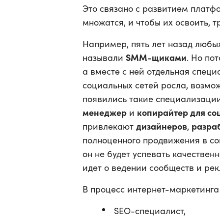
Это связано с развитием платф
множатся, и чтобы их освоить, 
Например, пять лет назад любых
SMM-щиками
называли
. Но по
а вместе с ней отдельная спец
социальных сетей росла, возмо
появились такие специализации
менеджер
копирайтер для со
и
дизайнеров
разра
привлекают
,
полноценного продвижения в со
он не будет успевать качествен
идет о ведении сообществ и рек
В процесс интернет-маркетинга 
SEO-специалист,