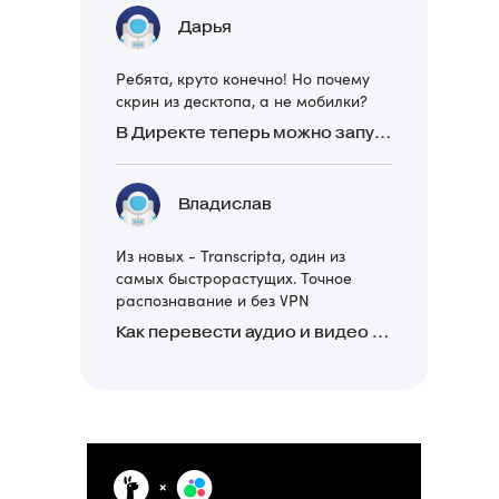
Дарья
Ребята, круто конечно! Но почему
скрин из десктопа, а не мобилки?
В Директе теперь можно запускать Премиум-билборд для мобильных устройств
Владислав
Из новых - Transcripta, один из
самых быстрорастущих. Точное
распознавание и без VPN
Как перевести аудио и видео в текст: обзор 24 нейросетей, программ и сервисов для транскрибации