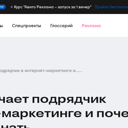
⭐️ Курс "Авито Реклама – запуск за 1 вечер"
ew
Пройти бесплатн
сы
Спецпроекты
Глоссарий
Реклама
одрядчик в интернет-маркетинге и......
ечает подрядчик
-маркетинге
и поч
знать