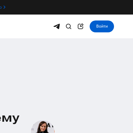
о
Войти
ему