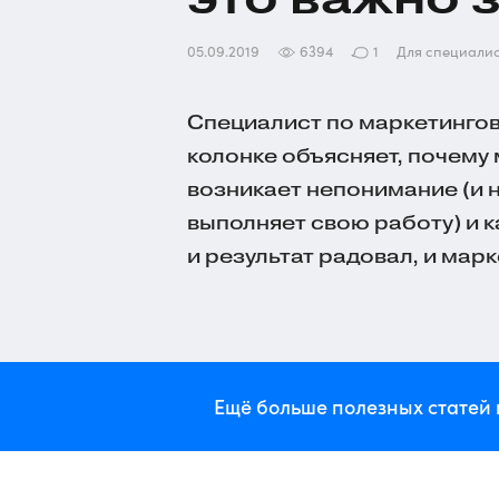
05.09.2019
6394
1
Для специали
Специалист по маркетингов
колонке объясняет, почему
возникает непонимание (и н
выполняет свою работу) и 
и результат радовал, и мар
Ещё больше полезных статей 