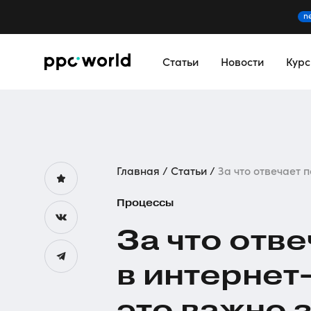
n
Статьи
Новости
Кур
Главная
Статьи
За что отвечает п
Процессы
За что отв
в
интернет
это важно 