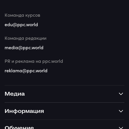
Команда курсов
edu@ppc.world
Команда редакции
media@ppc.world
PR и реклама на ppc.world
reklama@ppc.world
Медиа
Информация
Обучение