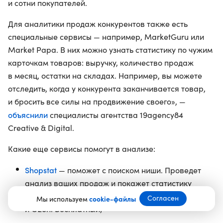
и сотни покупателей.
Для аналитики продаж конкурентов также есть
специальные сервисы — например, MarketGuru или
Market Papa. В них можно узнать статистику по чужим
карточкам товаров: выручку, количество продаж
в месяц, остатки на складах. Например, вы можете
отследить, когда у конкурента заканчивается товар,
и бросить все силы на продвижение своего», —
объяснили
специалисты агентства 19agency84
Creative & Digital.
Какие еще сервисы помогут в анализе:
Shopstat
— поможет с поиском ниши. Проведет
анализ ваших продаж и покажет статистику
по категориям. Работает с данными Wildberries
Согласен
Мы используем
cookie-файлы
и Ozon. Бесплатный;