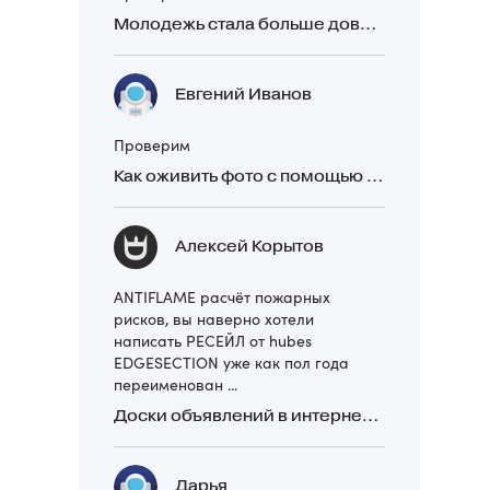
Молодежь стала больше доверять рекомендациям в закрытых Telegram-чатах, чем официальной рекламе
Евгений Иванов
Проверим
Как оживить фото с помощью нейросетей в 2026 году: 17 бесплатных онлайн-сервисов, приложений и ботов
Алексей Корытов
ANTIFLAME расчёт пожарных
рисков, вы наверно хотели
написать РЕСЕЙЛ от hubes
EDGESECTION уже как пол года
переименован ...
Доски объявлений в интернете: какие лучше и безопаснее? Сравниваем 5 популярных
Дарья