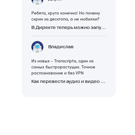
Ребята, круто конечно! Но почему
скрин из десктопа, а не мобилки?
В Директе теперь можно запускать Премиум-билборд для мобильных устройств
Владислав
Из новых - Transcripta, один из
самых быстрорастущих. Точное
распознавание и без VPN
Как перевести аудио и видео в текст: обзор 24 нейросетей, программ и сервисов для транскрибации