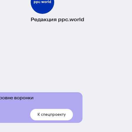
Редакция ppc.world
уровне воронки
К спецпроекту