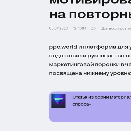
на повторн
05.07.2023
1384
Для всех уровн
ppc.world и платформа для
подготовили руководство п
маркетинговой воронки в че
посвящена нижнему уровню
Статья из серии материа
спроса»