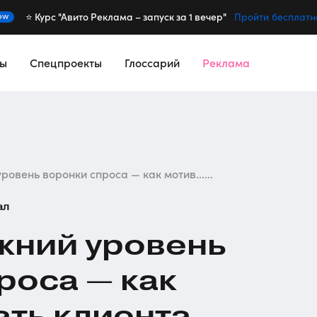
⭐️ Курс "Авито Реклама – запуск за 1 вечер"
ew
Пройти бесплатн
сы
Спецпроекты
Глоссарий
Реклама
ровень воронки спроса — как мотив......
ал
ижний уровень
роса — как
ть клиента