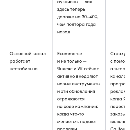
аукционы — лид
здесь теперь
дороже на 30–40%,
чем полтора года
назад
Основной канал
Ecommerce
Страхую
работает
и не только —
с помощ
нестабильно
Яндекс и VK сейчас
альтерн
активно внедряют
канала 
новые инструменты
програм
и эти обновления
рекламы.
отражаются
когда Ян
на ходе кампаний:
перестае
когда что-то
заказы,
меняется, падают
включае
продажи
Calltouc