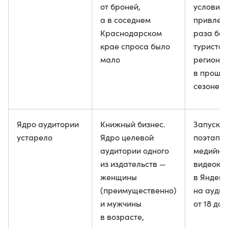
от броней,
условия.
а в соседнем
привлекл
Краснодарском
раза бо
крае спроса было
туристов
мало
региона,
в прошл
сезоне
Ядро аудитории
Книжный бизнес.
Запуска
устарело
Ядро целевой
поэтапн
аудитории одного
медийны
из издательств —
видеока
женщины
в Яндекс
(преимущественно)
на ауди
и мужчины
от 18 до 
в возрасте,