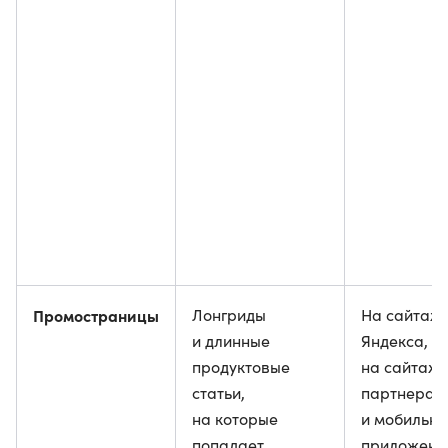
Промостраницы
Лонгриды
На сайтах
и длинные
Яндекса, в 
продуктовые
на сайтах-
статьи,
партнерах 
на которые
и мобильн
попадает
приложени