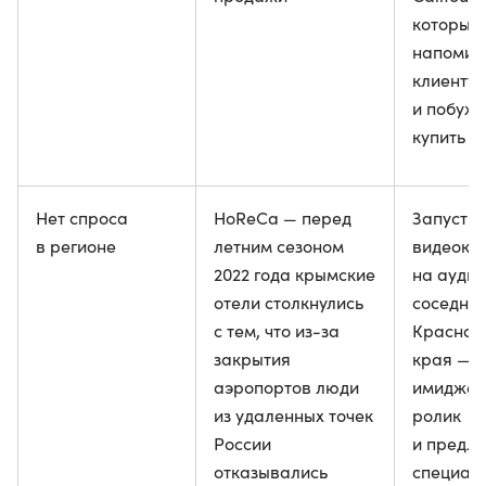
который
напомин
клиенту 
и побуж
купить с
Нет спроса
HoReCa — перед
Запусти
в регионе
летним сезоном
видеока
2022 года крымские
на ауди
отели столкнулись
соседнег
с тем, что из-за
Краснод
закрытия
края — к
аэропортов люди
имидже
из удаленных точек
ролик
России
и предл
отказывались
специал