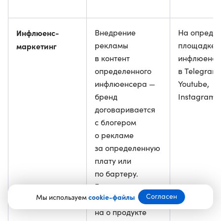
Инфлюенс-
Внедрение
На опреде
рекламы
площадке
маркетинг
в контент
инфлюенсе
определенного
в Telegram,
инфлюенсера —
Youtube,
бренд
Instagram* и
договаривается
с блогером
о рекламе
за определенную
плату или
по бартеру.
Блогер
Согласен
Мы используем
cookie-файлы
рассказывает
на о продукте