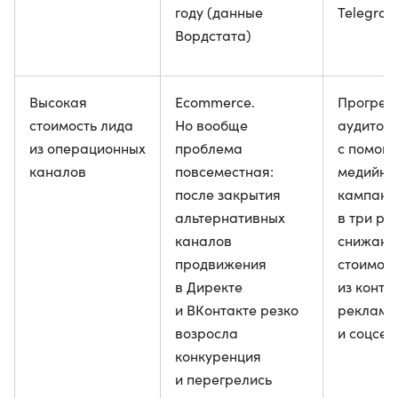
году (данные
Telegra
Вордстата)
Высокая
Ecommerce.
Прогрев
стоимость лида
Но вообще
аудитор
из операционных
проблема
с помощ
каналов
повсеместная:
медийны
после закрытия
кампани
альтернативных
в три ра
каналов
снижают
продвижения
стоимост
в Директе
из конте
и ВКонтакте резко
рекламы
возросла
и соцсет
конкуренция
и перегрелись