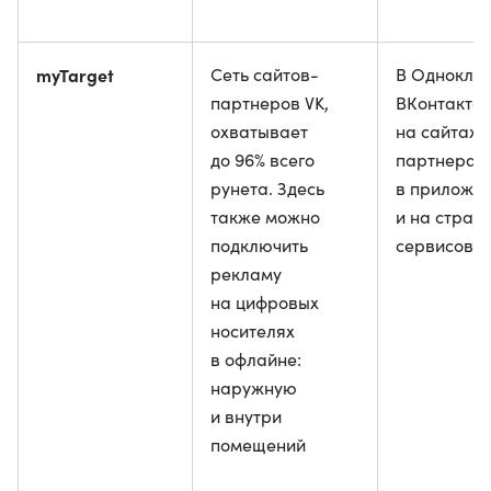
myTarget
Cеть сайтов-
В Одноклас
партнеров VK,
ВКонтакте,
охватывает
на сайтах-
до 96% всего
партнерах,
рунета. Здесь
в приложе
также можно
и на стран
подключить
сервисов V
рекламу
на цифровых
носителях
в офлайне:
наружную
и внутри
помещений