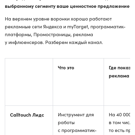
выбранному сегменту ваше ценностное предложение
На верхнем уровне воронки хорошо работают
рекламные сети Яндекса и myTarget, программатик-
платформы, Промостраницы, реклама
у инфлюенсеров. Разберем каждый канал.
Что это
Где показы
реклама
Calltouch Лидс
Инструмент для
На 40 000 с
работы
в том числе
с программатик-
то есть при