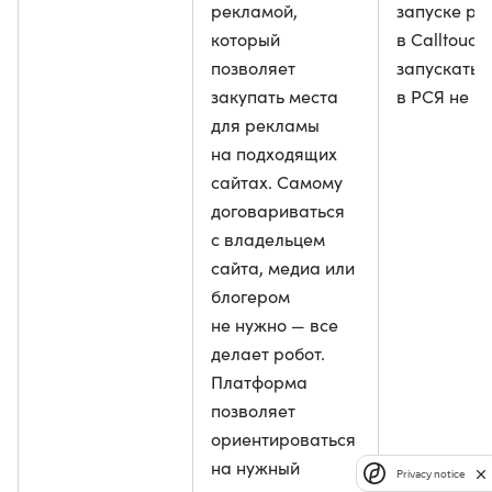
рекламой,
запуске р
который
в Calltouch
позволяет
запускать 
закупать места
в РСЯ не н
для рекламы
на подходящих
сайтах. Самому
договариваться
с владельцем
сайта, медиа или
блогером
не нужно — все
делает робот.
Платформа
позволяет
ориентироваться
на нужный
Privacy notice