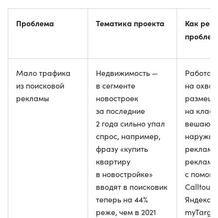
Проблема
Тематика проекта
Как реш
проблем
Мало трафика
Недвижимость —
Работаю
из поисковой
в сегменте
на охват
рекламы
новостроек
размещ
за последние
на класс
2 года сильно упал
вешают
спрос, например,
наружн
фразу «купить
рекламу,
квартиру
реклами
в новостройке»
с помощ
вводят в поисковик
Calltouc
теперь на 44%
Яндекса,
реже, чем в 2021
myTarget