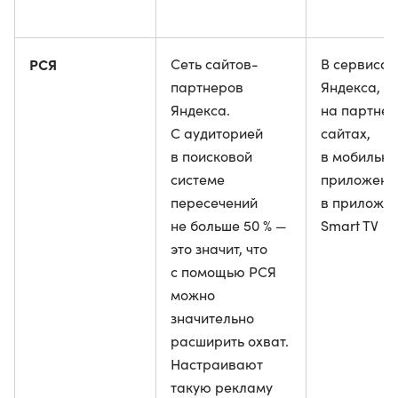
РСЯ
Сеть сайтов-
В сервисах
партнеров
Яндекса,
Яндекса.
на партнер
С аудиторией
сайтах,
в поисковой
в мобильн
системе
приложени
пересечений
в приложе
не больше 50 % —
Smart TV
это значит, что
с помощью РСЯ
можно
значительно
расширить охват.
Настраивают
такую рекламу