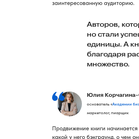
заинтересованную аудиторию.
Авторов, кот
но стали усп
единицы. А к
благодаря ра
множество.
Юлия Корчагина
Академии биз
основатель «
маркетолог, пиарщик
Продвижение книги начинается 
какой у него бэкграунд, о чем о