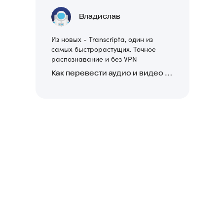
Владислав
Из новых - Transcripta, один из
самых быстрорастущих. Точное
распознавание и без VPN
Как перевести аудио и видео в текст: обзор 24 нейросетей, программ и сервисов для транскрибации