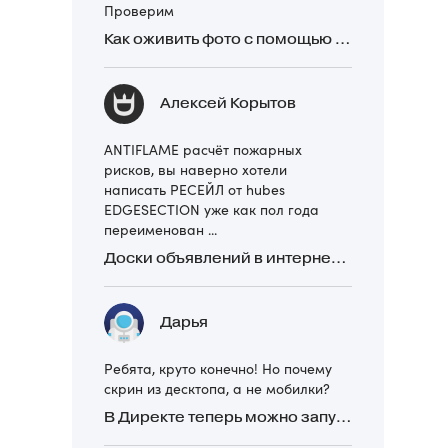
Проверим
Как оживить фото с помощью нейросетей в 2026 году: 17 бесплатных онлайн-сервисов, приложений и ботов
Алексей Корытов
ANTIFLAME расчёт пожарных
рисков, вы наверно хотели
написать РЕСЕЙЛ от hubes
EDGESECTION уже как пол года
переименован ...
Доски объявлений в интернете: какие лучше и безопаснее? Сравниваем 5 популярных
Дарья
Ребята, круто конечно! Но почему
скрин из десктопа, а не мобилки?
В Директе теперь можно запускать Премиум-билборд для мобильных устройств