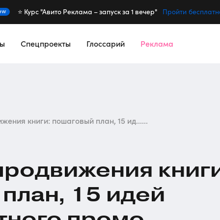
⭐️ Курс "Авито Реклама – запуск за 1 вечер"
ew
Пройти бесплатн
сы
Спецпроекты
Глоссарий
Реклама
ения книги: пошаговый план, 15 ид......
продвижения книги
план, 15 идей
тного промо