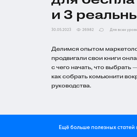
и 3 реальн
30.05.2023
26982
Для всех уров
Делимся опытом маркетоло
продвигали свои книги онлай
с чего начать, что выбрать 
как собрать комьюнити вокр
руководства.
Ещё больше полезных статей 