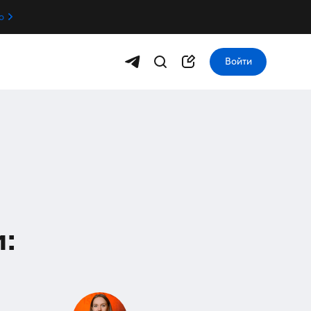
о
Войти
: