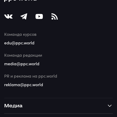
Команда курсов
edu@ppc.world
Команда редакции
media@ppc.world
PR и реклама на ppc.world
reklama@ppc.world
Медиа