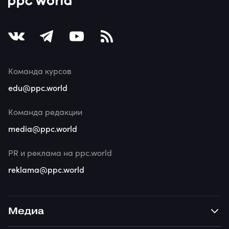
Команда курсов
edu@ppc.world
Команда редакции
media@ppc.world
PR и реклама на ppc.world
reklama@ppc.world
Медиа