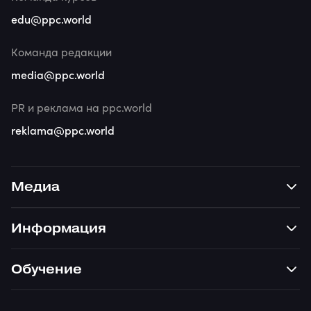
edu@ppc.world
Команда редакции
media@ppc.world
PR и реклама на ppc.world
reklama@ppc.world
Медиа
Информация
Обучение