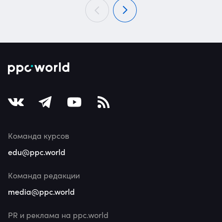
Команда курсов
edu@ppc.world
Команда редакции
media@ppc.world
PR и реклама на ppc.world