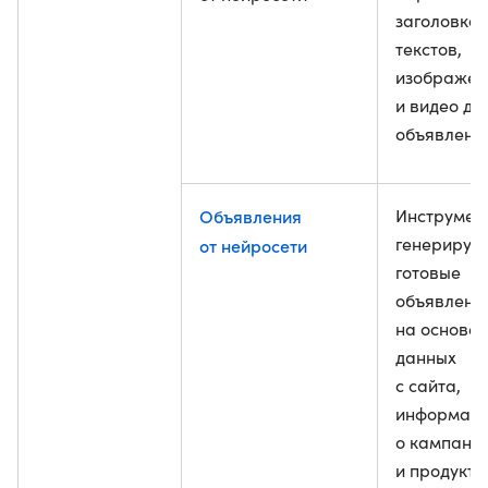
заголовков
текстов,
изображен
и видео дл
объявлени
Объявления
Инструмен
генерируе
от нейросети
готовые
объявлени
на основе
данных
с сайта,
информац
о кампани
и продукте