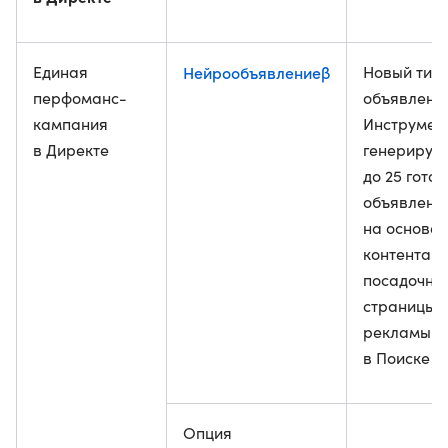
Единая
Нейрообъявлениеβ
Новый тип
перфоманс-
объявлени
кампания
Инструмен
в Директе
генерируе
до 25 гото
объявлени
на основе
контента
посадочно
страницы 
рекламы
в Поиске и
Опция