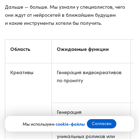
Дальше — больше. Мы узнали у специалистов, чего
они ждут от нейросетей в ближайшем будущем
и какие инструменты хотели бы получить.
Область
Ожидаемые функции
С
Креативы
Генерация видеокреативов
А
по промпту
П
i
Генерация
Е
гиперперсонализированного
К
Согласен
Мы используем
cookie-файлы
контента — например,
C
уникальных роликов или