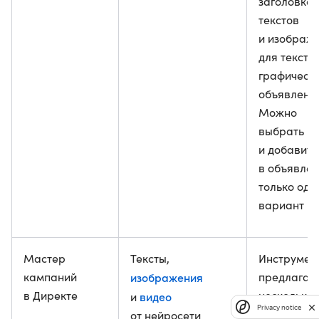
заголовков
текстов
и изображ
для тексто
графическ
объявлени
Можно
выбрать
и добавить
в объявле
только оди
вариант
Мастер
Тексты,
Инструмен
кампаний
изображения
предлагае
в Директе
несколько
видео
и
Privacy notice
вариантов
от нейросети