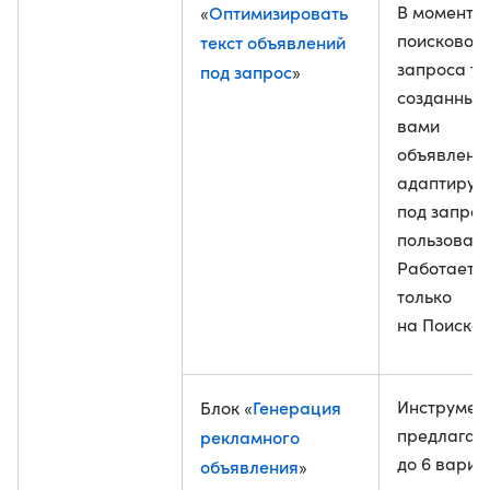
Оптимизировать
В момент
«
поискового
текст объявлений
запроса те
под запрос
»
созданных
вами
объявлени
адаптируе
под запрос
пользовате
Работает
только
на Поиске
Генерация
Инструмен
Блок «
предлагае
рекламного
до 6 вариа
объявления
»