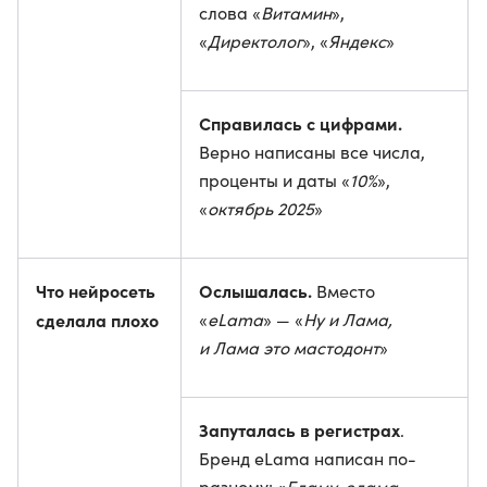
слова «
Витамин
»,
«
Директолог
», «
Яндекс
»
Справилась с цифрами.
Верно написаны все числа,
проценты и даты «
10%
»,
«
октябрь 2025
»
Что нейросеть
Ослышалась.
Вместо
сделала плохо
«
eLama
» — «
Ну и Лама,
и Лама это мастодонт
»
Запуталась в регистрах
.
Бренд eLama написан по-
разному: «
Еламу, елама,