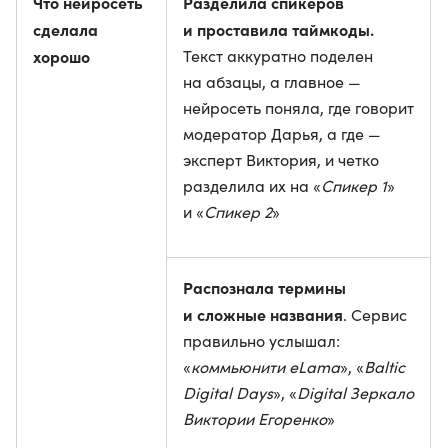
Что нейросеть
Разделила спикеров
сделала
и проставила таймкоды.
хорошо
Текст аккуратно поделен
на абзацы, а главное —
нейросеть поняла, где говорит
модератор Дарья, а где —
эксперт Виктория, и четко
разделила их на «
Спикер 1
»
и «
Спикер 2
»
Распознала термины
и сложные названия
. Сервис
правильно услышал:
«
коммьюнити eLama
», «
Baltic
Digital Days
», «
Digital Зеркало
Виктории Егоренко
»