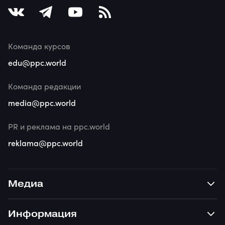
Команда курсов
edu@ppc.world
Команда редакции
media@ppc.world
PR и реклама на ppc.world
reklama@ppc.world
Медиа
Информация