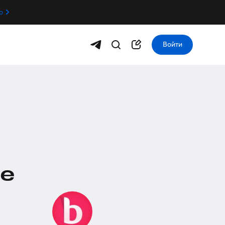
о
Войти
ce