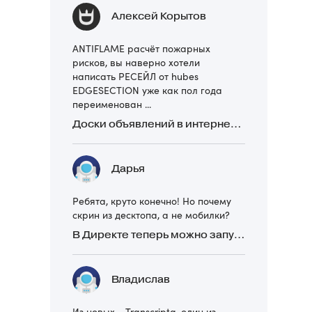
Алексей Корытов
ANTIFLAME расчёт пожарных
рисков, вы наверно хотели
написать РЕСЕЙЛ от hubes
EDGESECTION уже как пол года
переименован ...
Доски объявлений в интернете: какие лучше и безопаснее? Сравниваем 5 популярных
Дарья
Ребята, круто конечно! Но почему
скрин из десктопа, а не мобилки?
В Директе теперь можно запускать Премиум-билборд для мобильных устройств
Владислав
Из новых - Transcripta, один из