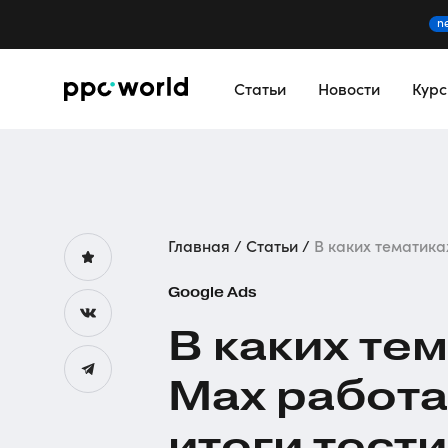
n
Статьи
Новости
Кур
Главная
Статьи
В каких тематиках
Google Ads
В каких те
Max работае
итоги тест