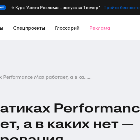
⭐️ Курс "Авито Реклама – запуск за 1 вечер"
ew
Пройти бесплатн
сы
Спецпроекты
Глоссарий
Реклама
 Performance Max работает, а в ка......
матиках Performan
т, а в каких нет —
ирования