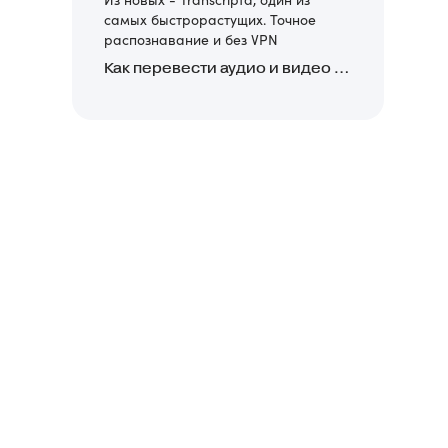
самых быстрорастущих. Точное
распознавание и без VPN
Как перевести аудио и видео в текст: обзор 24 нейросетей, программ и сервисов для транскрибации