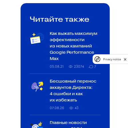
Читайте также
Как выжать максимум
эффективности
из новых кампаний
Google Performance
Max
Privacy notice
05.08.21
23074
7
Бесшовный перенос
аккаунтов Директа:
4 ошибки и как
их избежать
07.08.26
43
Главные новости