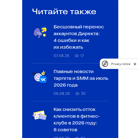
Читайте также
Бесшовный перенос
аккаунтов Директа:
4 ошибки и как
их избежать
07.08.26
17
Privacy notice
Главные новости
таргета и SMM за июль
2026 года
06.08.26
30
Как снизить отток
клиентов в фитнес-
клубе в 2026 году:
6 советов