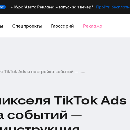
⭐️ Курс "Авито Реклама – запуск за 1 вечер"
ew
Пройти бесплатн
сы
Спецпроекты
Глоссарий
Реклама
 TikTok Ads и настройка событий —......
пикселя TikTok Ads
а событий —
инструкция