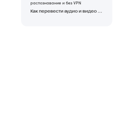
распознавание и без VPN
Как перевести аудио и видео в текст: обзор 24 нейросетей, программ и сервисов для транскрибации