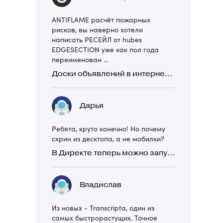
ANTIFLAME расчёт пожарных
рисков, вы наверно хотели
написать РЕСЕЙЛ от hubes
EDGESECTION уже как пол года
переименован ...
Доски объявлений в интернете: какие лучше и безопаснее? Сравниваем 5 популярных
Дарья
Ребята, круто конечно! Но почему
скрин из десктопа, а не мобилки?
В Директе теперь можно запускать Премиум-билборд для мобильных устройств
Владислав
Из новых - Transcripta, один из
самых быстрорастущих. Точное