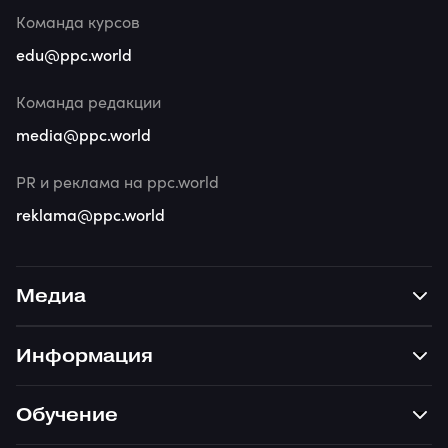
Команда курсов
edu@ppc.world
Команда редакции
media@ppc.world
PR и реклама на ppc.world
reklama@ppc.world
Медиа
Информация
Обучение