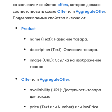
offers
со значением свойства
, которое должно
Offer
AggregateOffer
соответствовать схеме
или
.
Поддерживаемые свойства включают:
Product
:
name (Text): Название товара.
description (Text): Описание товара.
image (URL): Ссылка на изображение
товара.
Offer
AggregateOffer
или
:
availability (URL): Доступность товара
для заказа.
price (Text или Number) или lowPrice