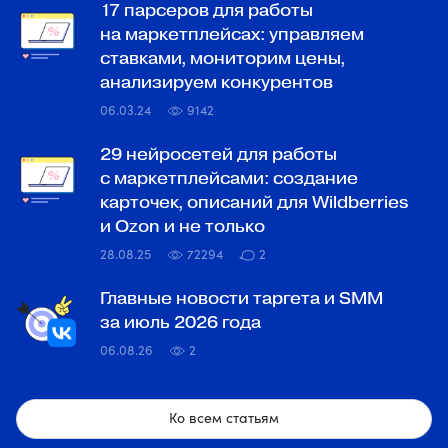
17 парсеров для работы
на маркетплейсах: управляем
ставками, мониторим цены,
анализируем конкурентов
06.03.24
9142
29 нейросетей для работы
с маркетплейсами: создание
карточек, описаний для Wildberries
и Ozon и не только
28.08.25
72294
2
Главные новости таргета и SMM
за июль 2026 года
06.08.26
2
Ко всем статьям