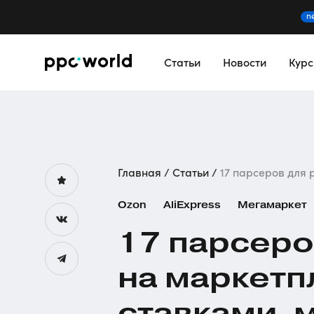
n
Статьи
Новости
Кур
Главная
Статьи
17 парсеров для 
Ozon
AliExpress
Мегамаркет
17 парсеро
на маркетп
ставками, 