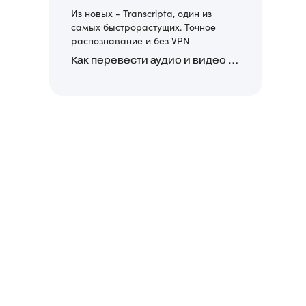
Из новых - Transcripta, один из
самых быстрорастущих. Точное
распознавание и без VPN
Как перевести аудио и видео в текст: обзор 24 нейросетей, программ и сервисов для транскрибации