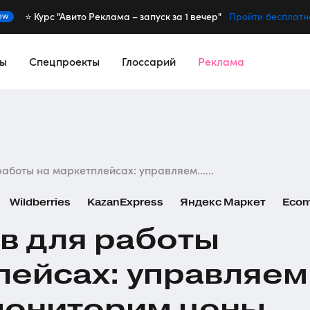
⭐️ Курс "Авито Реклама – запуск за 1 вечер"
ew
Пройти бесплатн
сы
Спецпроекты
Глоссарий
Реклама
работы на маркетплейсах: управляем......
Wildberries
KazanExpress
Яндекс Маркет
Eco
в для работы
лейсах: управляем
мониторим цены,