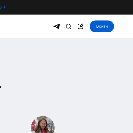
о
Войти
m