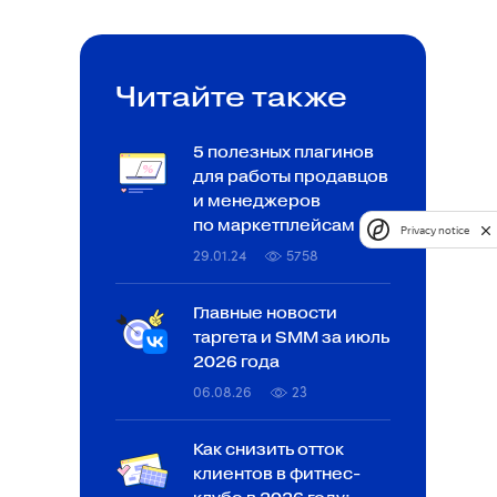
Читайте также
5 полезных плагинов
для работы продавцов
и менеджеров
по маркетплейсам
Privacy notice
29.01.24
5758
Главные новости
таргета и SMM за июль
2026 года
06.08.26
23
Как снизить отток
клиентов в фитнес-