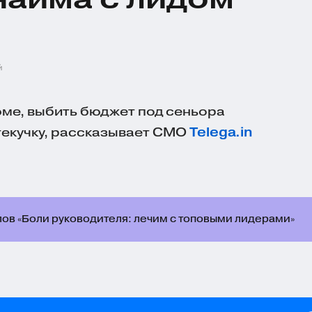
й
юме, выбить бюджет под сеньора
текучку, рассказывает CMO
Telega.in
лов «Боли руководителя: лечим с топовыми лидерами»