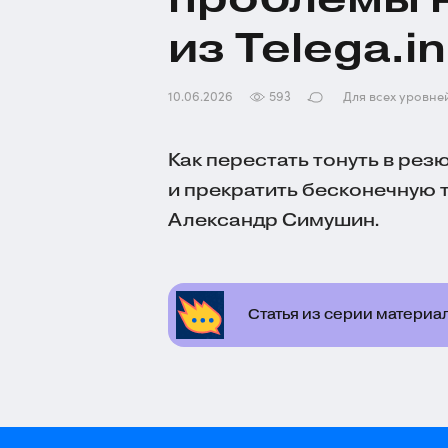
из Telega.in
10.06.2026
593
Для всех уровне
Как перестать тонуть в рез
и прекратить бесконечную 
Александр Симушин.
Статья из серии материа