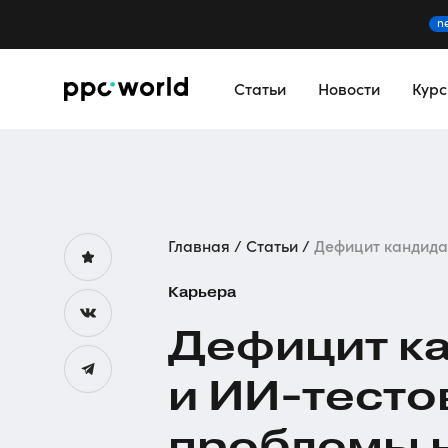
n
Статьи
Новости
Кур
Главная
Статьи
Дефицит кандидат
Карьера
Дефицит к
и
ИИ-тесто
проблемы н