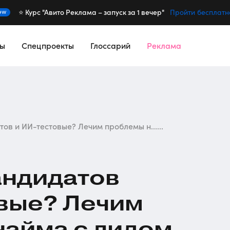
⭐️ Курс "Авито Реклама – запуск за 1 вечер"
ew
Пройти бесплатн
сы
Спецпроекты
Глоссарий
Реклама
ов и ИИ-тестовые? Лечим проблемы н......
андидатов
вые
? Лечим
айма с лидом