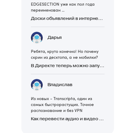
EDGESECTION уже как пол года
переименован ...
Доски объявлений в интернете: какие лучше и безопаснее? Сравниваем 5 популярных
Дарья
Ребята, круто конечно! Но почему
скрин из десктопа, а не мобилки?
В Директе теперь можно запускать Премиум-билборд для мобильных устройств
Владислав
Из новых - Transcripta, один из
самых быстрорастущих. Точное
распознавание и без VPN
Как перевести аудио и видео в текст: обзор 24 нейросетей, программ и сервисов для транскрибации