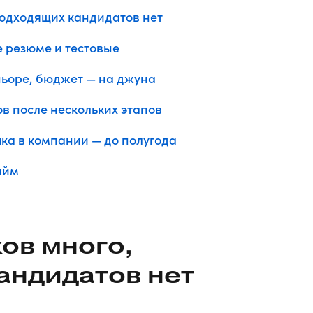
 подходящих кандидатов нет
е резюме и тестовые
еньоре, бюджет — на джуна
ов после нескольких этапов
чка в компании — до полугода
айм
ков много,
андидатов нет