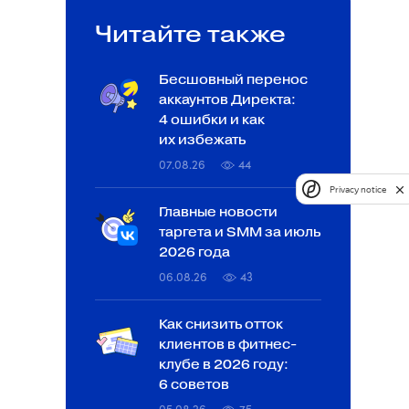
Читайте также
Бесшовный перенос
аккаунтов Директа:
4 ошибки и как
их избежать
07.08.26
44
Privacy notice
Главные новости
таргета и SMM за июль
2026 года
06.08.26
43
Как снизить отток
клиентов в фитнес-
клубе в 2026 году:
6 советов