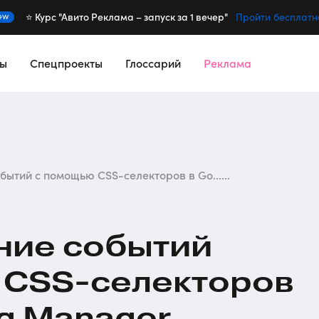
⭐️ Курс "Авито Реклама – запуск за 1 вечер"
ew
Пройти бесплатн
сы
Спецпроекты
Глоссарий
Реклама
ытий с помощью CSS-селекторов в Go......
ние событий
ю
CSS-селекторов
ag Manager