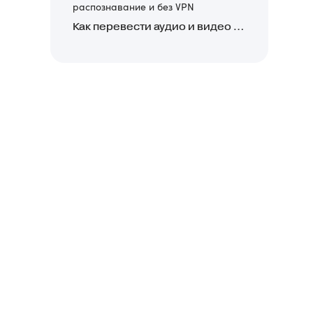
распознавание и без VPN
Как перевести аудио и видео в текст: обзор 24 нейросетей, программ и сервисов для транскрибации