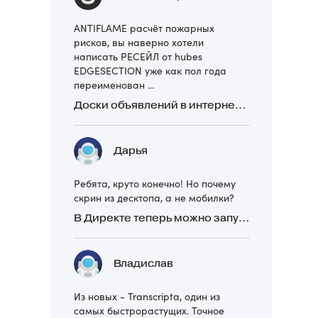
ANTIFLAME расчёт пожарных
рисков, вы наверно хотели
написать РЕСЕЙЛ от hubes
EDGESECTION уже как пол года
переименован ...
Доски объявлений в интернете: какие лучше и безопаснее? Сравниваем 5 популярных
Дарья
Ребята, круто конечно! Но почему
скрин из десктопа, а не мобилки?
В Директе теперь можно запускать Премиум-билборд для мобильных устройств
Владислав
Из новых - Transcripta, один из
самых быстрорастущих. Точное