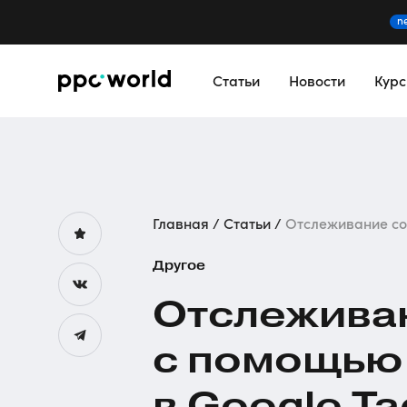
n
Статьи
Новости
Кур
Главная
Статьи
Отслеживание соб
Другое
Отслежива
с помощь
в Google T