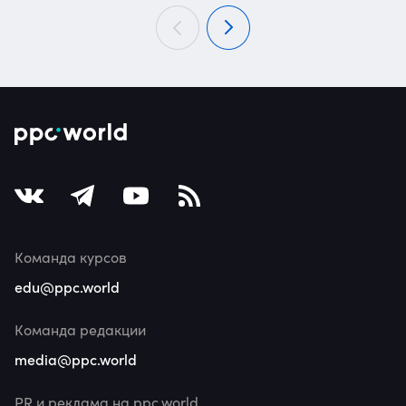
Команда курсов
edu@ppc.world
Команда редакции
media@ppc.world
PR и реклама на ppc.world