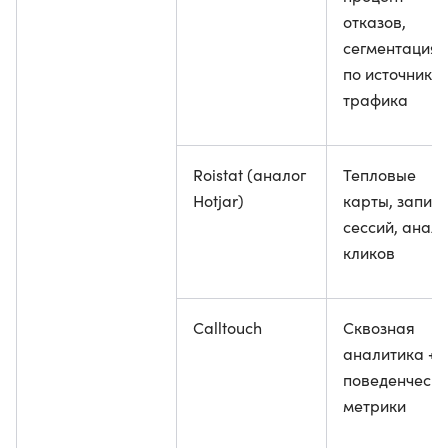
отказов,
сегментация
по источника
трафика
Roistat (аналог
Тепловые
Hotjar)
карты, запис
сессий, анали
кликов
Calltouch
Сквозная
аналитика +
поведенческ
метрики