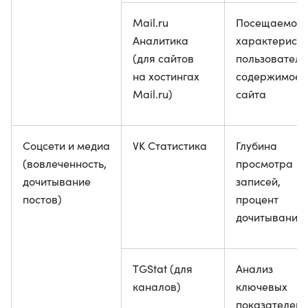
Mail.ru
Посещаемост
Аналитика
характеристи
(для сайтов
пользователе
на хостингах
содержимое
Mail.ru)
сайта
Соцсети и медиа
VK Статистика
Глубина
(вовлеченность,
просмотра
дочитывание
записей,
постов)
процент
дочитывания
TGStat (для
Анализ
каналов)
ключевых
показателей