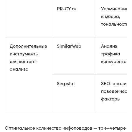
PR-CY.ru
Упоминания
в медиа,
тональности
Дополнительные
SimilarWeb
Анализ
инструменты
трафика
для контент-
конкурентов
анализа
Serpstat
SEO-анализ,
поведенческ
факторы
Оптимальное количество инфоповодов — три—четыре