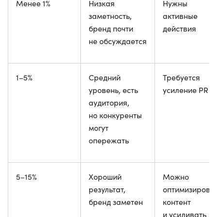
Менее 1%
Низкая
Нужны
заметность,
активные
бренд почти
действия
не обсуждается
1–5%
Средний
Требуется
уровень, есть
усиление PR
аудитория,
но конкуренты
могут
опережать
5–15%
Хороший
Можно
результат,
оптимизирова
бренд заметен
контент
и усиливать