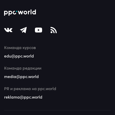
Команда курсов
edu@ppc.world
Команда редакции
media@ppc.world
PR и реклама на ppc.world
reklama@ppc.world