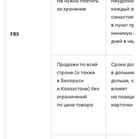
Не нужно платить
Неудобно о
за хранение
каждый зак
самостояте
в пункт пр
минимум пя
FBS
дней в нед
Продажи по всей
Сроки дост
стране (а также
в дальние 
в Беларуси
дольше, что
и Казахстане) без
влияет
ограничений
на позицию
по цене товара
карточки в 