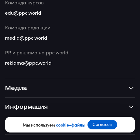
Команда курсов
edu@ppc.world
Команда редакции
media@ppc.world
PR и реклама на ppc.world
reklama@ppc.world
Медиа
Информация
Согласен
Мы используем
cookie-файлы
Обучение