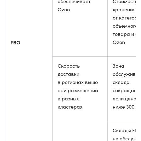
обеспечивает
Стоимость
Ozon
хранения з
от категори
объемного 
товара и с
FBO
Ozon
Скорость
Зона
доставки
обслужива
в регионах выше
склада
при размещении
сокращаетс
в разных
если цена 
кластерах
ниже 300 р
Склады FB
не обслужи