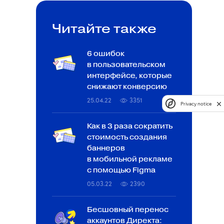
Читайте также
6 ошибок
в пользовательском
интерфейсе, которые
снижают конверсию
25.04.22
3351
Privacy notice
Как в 3 раза сократить
стоимость создания
баннеров
в мобильной рекламе
с помощью Figma
05.03.22
2390
Бесшовный перенос
аккаунтов Директа: