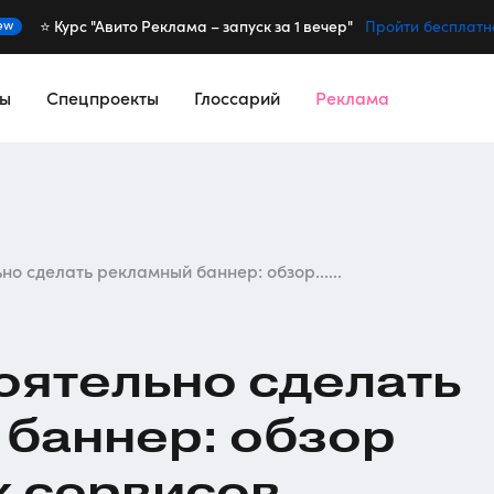
⭐️ Курс "Авито Реклама – запуск за 1 вечер"
ew
Пройти бесплатн
сы
Спецпроекты
Глоссарий
Реклама
но сделать рекламный баннер: обзор......
оятельно сделать
баннер: обзор
х сервисов