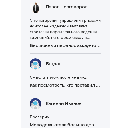
Павел Незговоров
С точки зрения управления рисками
наиболее надёжной выглядит
стратегия параллельного ведения
кампаний: на старом аккаунт...
Бесшовный перенос аккаунтов Директа: 4 ошибки и как их избежать
Богдан
Смысла в этом посте не вижу.
Как посмотреть, кто поставил реакцию в Telegram
Евгений Иванов
Проверим
Молодежь стала больше доверять рекомендациям в закрытых Telegram-чатах, чем официальной рекламе