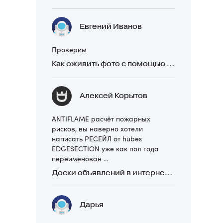
Евгений Иванов
Проверим
Как оживить фото с помощью нейросетей в 2026 году: 17 бесплатных онлайн-сервисов, приложений и ботов
Алексей Корытов
ANTIFLAME расчёт пожарных
рисков, вы наверно хотели
написать РЕСЕЙЛ от hubes
EDGESECTION уже как пол года
переименован ...
Доски объявлений в интернете: какие лучше и безопаснее? Сравниваем 5 популярных
Дарья