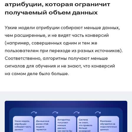
атрибуции, которая ограничит
получаемый объем данных
Узкие модели атрибуции собирают меньше данных,
чем расширенные, и не видят часть конверсий
(например, совершенных одним и тем же
пользователем при переходе из разных источников).
Соответственно, алгоритмы получают меньше
сигналов для обучения и не знают, что конверсий
на самом деле было больше.