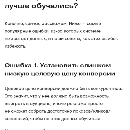
лучше обучались?
Конечно, сейчас расскажем! Ниже — самые
популярные ошибки, из-за которых системе
не хватает данных, и наши советы, как этих ошибок
избежать.
Ошибка 1. Установить слишком
низкую целевую цену конверсии
Целевая цена конверсии должна быть конкурентной.
Это значит, что у нее должна быть возможность
выиграть в аукционе, иначе реклама просто
не сможет собрать достаточно показов/кликов/
конверсий, чтобы на этих данных обучиться.