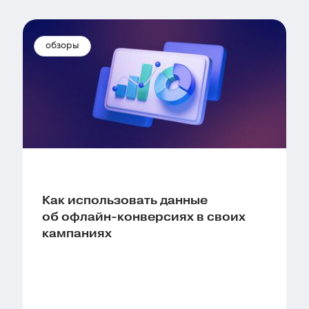
обзоры
Как использовать данные
об офлайн-конверсиях в своих
кампаниях