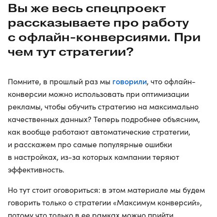
Вы же весь спецпроект
рассказываете про работу
с офлайн-конверсиями. При
чем тут стратегии?
говорили
Помните, в прошлый раз мы
, что офлайн-
конверсии можно использовать при оптимизации
рекламы, чтобы обучить стратегию на максимально
качественных данных? Теперь подробнее объясним,
как вообще работают автоматические стратегии,
и расскажем про самые популярные ошибки
в настройках, из-за которых кампании теряют
эффективность.
Но тут стоит оговориться: в этом материале мы будем
говорить только о стратегии «Максимум конверсий»,
потому что только в ее рамках можно прийти