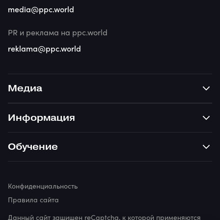
media@ppc.world
PR и реклама на ppc.world
reklama@ppc.world
Медиа
Информация
Обучение
Конфиденциальность
Правила сайта
Данный сайт защищен reCaptcha, к которой применяются