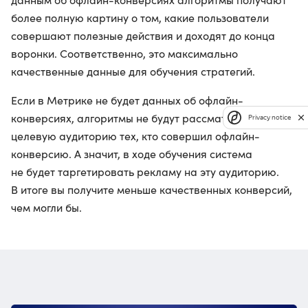
более полную картину о том, какие пользователи
совершают полезные действия и доходят до конца
воронки. Соответственно, это максимально
качественные данные для обучения стратегий.
Если в Метрике не будет данных об офлайн-
конверсиях, алгоритмы не будут рассматривать как
Privacy notice
целевую аудиторию тех, кто совершил офлайн-
конверсию. А значит, в ходе обучения система
не будет таргетировать рекламу на эту аудиторию.
В итоге вы получите меньше качественных конверсий,
чем могли бы.