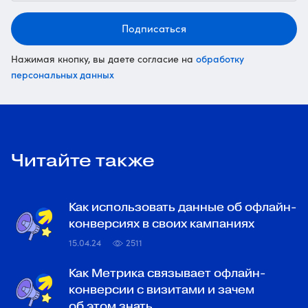
Подписаться
обработку
Нажимая кнопку, вы даете согласие на
персональных данных
Читайте также
Как использовать данные об офлайн-
конверсиях в своих кампаниях
15.04.24
2511
Как Метрика связывает офлайн-
конверсии с визитами и зачем
об этом знать