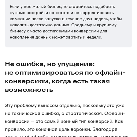
Если у вас малый бизнес, то старайтесь подобрать
нужные настройки на старте и не корректировать
кампании после запуска в течение двух недель, чтобы
накопить достаточно данных. Среднему и крупному
бизнесу с часто достигаемыми конверсими для
накопления данных может хватить и недели.
Не ошибка, но упущение:
не оптимизироваться по офлайн-
конверсиям, когда есть такая
возможность
Эту проблему вынесем отдельно, поскольку это уже
не техническая ошибка, а стратегическая. Офлайн-
конверсии — это самый ценный тип конверсий. Как
правило, это конечная цель воронки. Благодаря
данным об офлайн-конверсиях алгоритмы получают