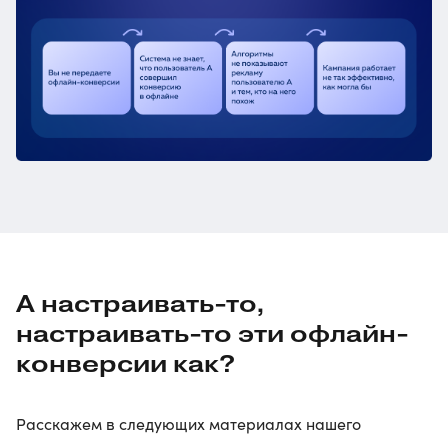
А настраивать-то,
настраивать-то эти офлайн-
конверсии как?
Расскажем в следующих материалах нашего