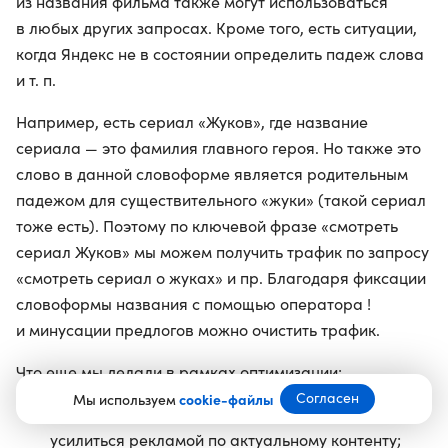
из названия фильма также могут использоваться
в любых других запросах. Кроме того, есть ситуации,
когда Яндекс не в состоянии определить падеж слова
и т. п.
Например, есть сериал «Жуков», где название
сериала — это фамилия главного героя. Но также это
слово в данной словоформе является родительным
падежом для существительного «жуки» (такой сериал
тоже есть). Поэтому по ключевой фразе «смотреть
сериал Жуков» мы можем получить трафик по запросу
«смотреть сериал о жуках» и пр. Благодаря фиксации
словоформы названия с помощью оператора !
и минусации предлогов можно очистить трафик.
Что еще мы делали в рамках оптимизации:
Согласен
Мы используем
cookie-файлы
анализировали органический трафик, чтобы
усилиться рекламой по актуальному контенту;