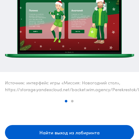
Источник: интерфейс игры «Миссия: Новогодний стол»,
https://storage.yandexcloud.net/backet.wim.agency/Perekrestok/l
Найти выход из лабиринта