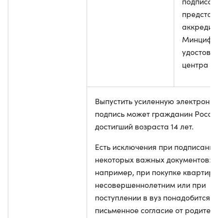
подписан
представ
аккредит
Минцифр
удостове
центра
Выпустить усиленную электронн
подпись может гражданин Росси
достигший возраста 14 лет.
Есть исключения при подписании
некоторых важных документов:
например, при покупке квартир
несовершеннолетним или при
поступлении в вуз понадобится
письменное согласие от родителе