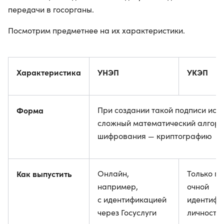
передачи в госорганы.
Посмотрим предметнее на их характеристики.
Характеристика
УНЭП
УКЭП
Форма
При создании такой подписи исп
сложный математический алгор
шифрования — криптографию
Как выпустить
Онлайн,
Только п
например,
очной
с идентификацией
идентифи
через Госуслуги
личности