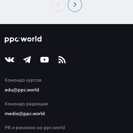
Команда курсов
edu@ppc.world
Команда редакции
media@ppc.world
PR и реклама на ppc.world