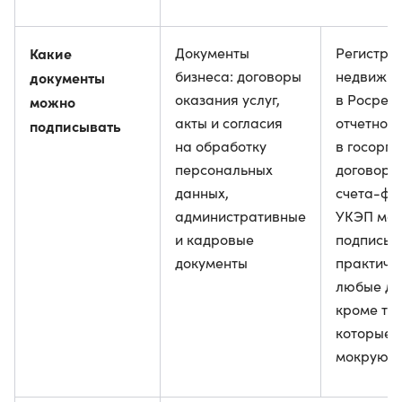
Какие
Документы
Регистра
бизнеса: договоры
недвижим
документы
оказания услуг,
в Росреес
можно
акты и согласия
отчетност
подписывать
на обработку
в госорга
персональных
договор и
данных,
счета-фа
административные
УКЭП мо
и кадровые
подписыв
документы
практиче
любые до
кроме тех
которые 
мокрую п