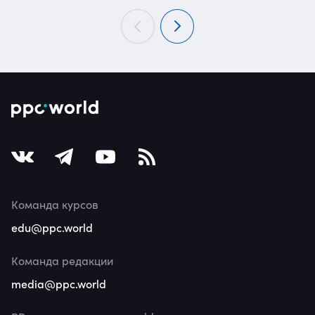
Команда курсов
edu@ppc.world
Команда редакции
media@ppc.world