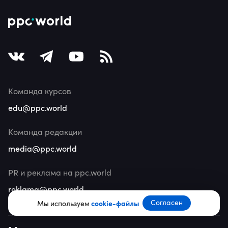
Команда курсов
edu@ppc.world
Команда редакции
media@ppc.world
PR и реклама на ppc.world
reklama@ppc.world
Согласен
Мы используем
cookie-файлы