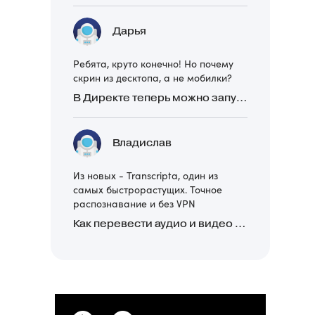
Дарья
Ребята, круто конечно! Но почему
скрин из десктопа, а не мобилки?
В Директе теперь можно запускать Премиум-билборд для мобильных устройств
Владислав
Из новых - Transcripta, один из
самых быстрорастущих. Точное
распознавание и без VPN
Как перевести аудио и видео в текст: обзор 24 нейросетей, программ и сервисов для транскрибации