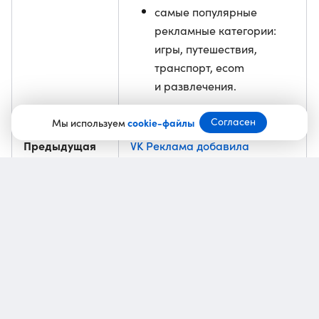
самые популярные
рекламные категории:
игры, путешествия,
транспорт, ecom
и развлечения.
Согласен
Мы используем
cookie-файлы
Предыдущая
VK Реклама добавила
новость
статистику по геометкам
в мобильный кабинет
По итогам первого квартала 2025 года топ
зарубежных рекламодателей, которые вкладывали
больше всего денег в VK Рекламу, возглавил Китай,
за ним идут Турция и Кипр.