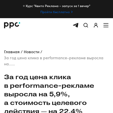
⭐️ Курс "Авито Реклама – запуск за 1 вечер"
Пройти бесплатно
Главная
Новости
За год цена клика в performance-рекламе выросла
на......
За год цена клика
в
performance-рекламе
выросла на 5,9%,
а стоимость целевого
действия — на 22,4%