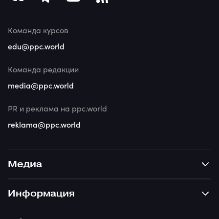
Команда курсов
edu@ppc.world
Команда редакции
media@ppc.world
PR и реклама на ppc.world
reklama@ppc.world
Медиа
Информация