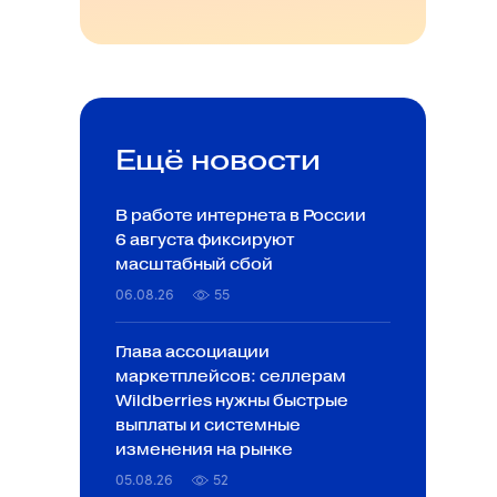
Ещё новости
В работе интернета в России
6 августа фиксируют
масштабный сбой
06.08.26
55
Глава ассоциации
маркетплейсов: селлерам
Wildberries нужны быстрые
выплаты и системные
изменения на рынке
05.08.26
52