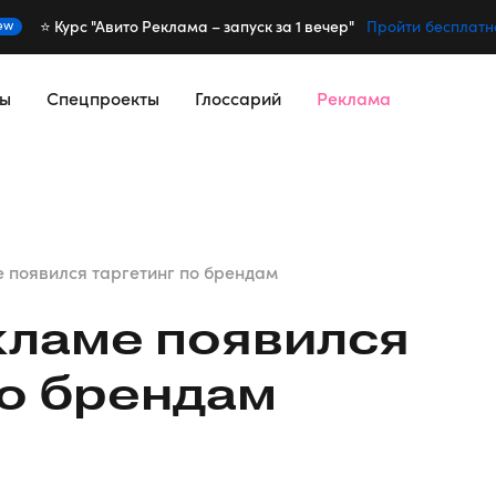
⭐️ Курс "Авито Реклама – запуск за 1 вечер"
ew
Пройти бесплатн
сы
Спецпроекты
Глоссарий
Реклама
е появился таргетинг по брендам
кламе появился
по брендам