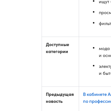
ищут 
прос
фильт
Доступные
мода 
категории
и осн
элект
и быт
Предыдущая
В кабинете 
новость
по професси