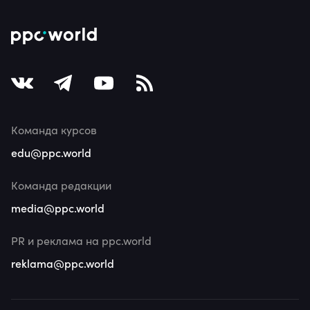
Команда курсов
edu@ppc.world
Команда редакции
media@ppc.world
PR и реклама на ppc.world
reklama@ppc.world