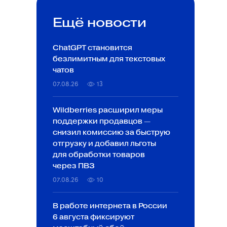
Ещё новости
ChatGPT становится
безлимитным для текстовых
чатов
07.08.26
13
Wildberries расширил меры
поддержки продавцов —
снизил комиссию за быструю
отгрузку и добавил льготы
для обработки товаров
через ПВЗ
07.08.26
10
В работе интернета в России
6 августа фиксируют