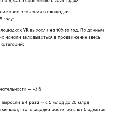
 на 8,3% по сравнению с 2024 годом.
внимание вложения в площадки
 году:
VK
на 10% за год
 площадках
выросли
. По данным
их начали вкладываться в продвижение здесь
 категорий:
ательности — +31%.
s
в 4 раза
выросли
— с 5 млрд до 20 млрд
отмечают, что площадка растет за счет бюджетов