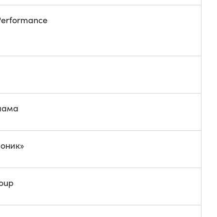
Performance
лама
роник»
oup