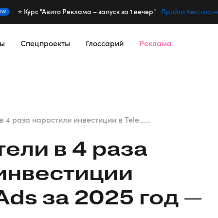
⭐️ Курс "Авито Реклама – запуск за 1 вечер"
ew
Пройти бесплатн
сы
Спецпроекты
Глоссарий
Реклама
4 раза нарастили инвестиции в Tele......
ели в 4 раза
инвестиции
Ads за 2025 год —