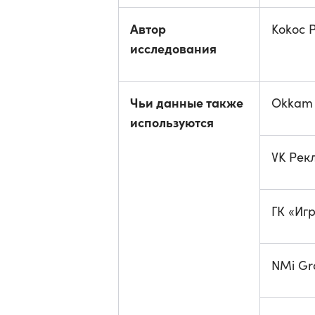
Автор
Kokoc 
исследования
Чьи данные также
Okkam
используются
VK Рек
ГК «Иг
NMi Gr